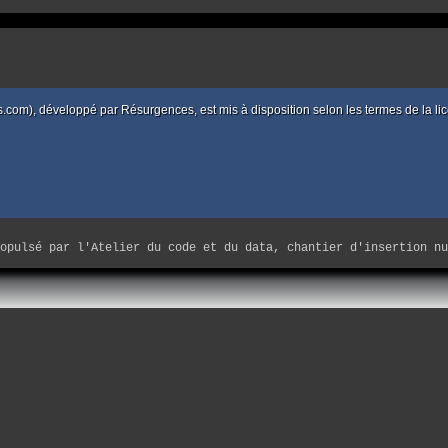
d’exécution sites/marseille-images/squelettes/includes/m
es.com), développé par
Résurgences
, est mis à disposition selon les termes de la
ropulsé par
l'Atelier du code et du data, chantier d'insertion nu