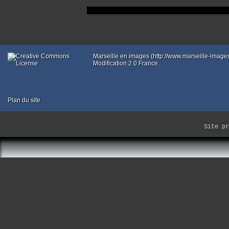
Erreur 
Marseille en images (http://www.marseille-imag
Modification 2.0 France.
Plan du site
Site p