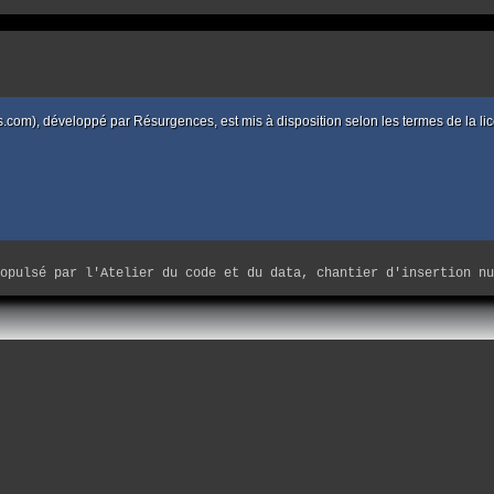
d’exécution sites/marseille-images/squelettes/includes/m
es.com), développé par
Résurgences
, est mis à disposition selon les termes de la
ropulsé par
l'Atelier du code et du data, chantier d'insertion nu