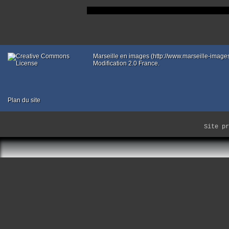
Erreur 
Marseille en images (http://www.marseille-imag
Modification 2.0 France.
Plan du site
Site p