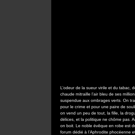
L’odeur de la sueur virile et du tabac, de 
chaude mitraille l’air bleu de ses milli
suspendue aux ombrages verts. On traite
pour le crime et pour une paire de soulier
on vend un peu de tout, la fille, la dro
délices, et la politique ne chôme pas. 
on boit. Le noble évêque en robe est d
forum dédié à l’Aphrodite phocéenne et