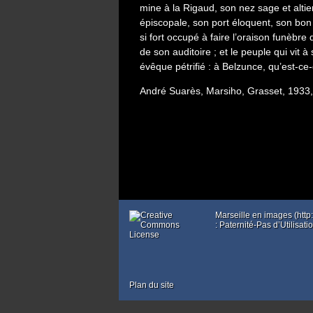
mine à la Rigaud, son nez sage et alti
épiscopale, son port éloquent, son bon 
si fort occupé à faire l’oraison funèbre 
de son auditoire ; et le peuple qui vit 
évêque pétrifié : à Belzunce, qu’est-ce
André Suarès, Marsiho, Grasset, 1933, 
Marseille en images (htt
: Paternité-Pas d’Utilisa
Plan du site