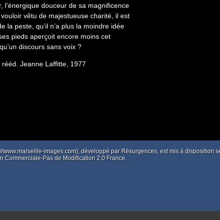
er, l’énergique douceur de sa magnificence
vouloir vêtu de majestueuse charité, il est
de la peste, qu’il n’a plus la moindre idée
à ses pieds aperçoit encore moins cet
-qu’un discours sans voix ?
rééd. Jeanne Laffitte, 1977
p://www.marseille-images.com), développé par
Résurgences
, est mis à disposition
tion Commerciale-Pas de Modification 2.0 France.