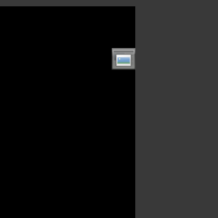
enu.html