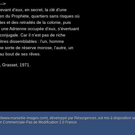
-->
ecevant d’eux, en secret, la clé d’une
ien du Prophète, quartiers sans risques où
es et des retraités de la colonie, puis
er une Adrienne occupée d’eux, s’évertuant
conjugale. Car il n’est pas de riche
 êtres dissemblables : l’un, homme
une sorte de réserve morose, l’autre, un
’au bout de ses rêves.
, Grasset, 1971.
p://www.marseille-images.com), développé par
Résurgences
, est mis à disposition
tion Commerciale-Pas de Modification 2.0 France.