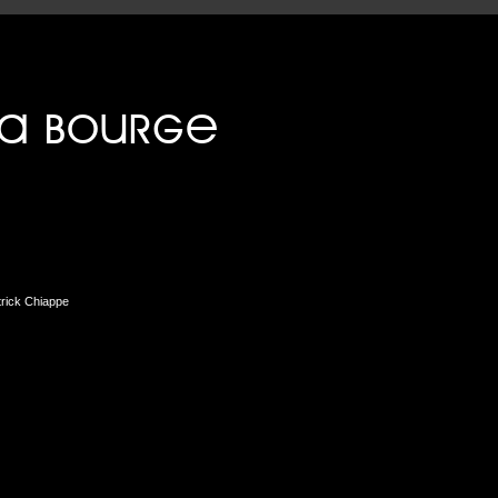
d’exécution sites/marseille-images/squelettes/includes/m
trick Chiappe