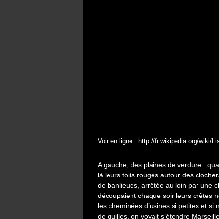
Voir en ligne :
http://fr.wikipedia.org/wiki/Li
A gauche, des plaines de verdure : quat
là leurs toits rouges autour des clocher
de banlieues, arrêtée au loin par une c
découpaient chaque soir leurs crêtes noi
les cheminées d’usines si petites et si 
de quilles, on voyait s’étendre Marseill