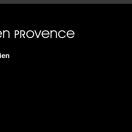
d’exécution sites/marseille-images/squelettes/includes/m
ien