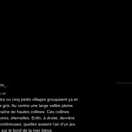
ste_...
-->
re ou cinq petits villages groupaient ça et
s gris. Au centre une large vallée pleine
haîne de hautes collines. Ces collines
res, éternelles. Enfin, à droite, derrière
nombreuses, quelles avaient l’air d’un jeu
e sur le bord de la mer bleue.