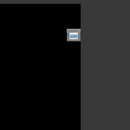
enu.html