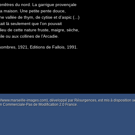
fenêtres du nord. La garrigue provençale
 maison. Une petite pente douce,
 vallée de thym, de cytise et d’aspic (...)
tait là seulement que l’on pouvait
ieu de cette nature fruste, maigre, sèche,
ile ou aux collines de l’Arcadie.
 sombres, 1921, Editions de Fallois, 1991.
p://www.marseille-images.com), développé par
Résurgences
, est mis à disposition
tion Commerciale-Pas de Modification 2.0 France.